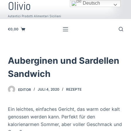
Olivio
Deutsch
Z
u
Autentici Prodotti Alimentari Siciliani
m
I
€
0,00
n
h
a
Auberginen und Sardellen
l
t
Sandwich
s
p
EDITOR
JULI 4, 2020
REZEPTE
r
i
n
Ein leichtes, einfaches Gericht, das warm oder kalt
g
genossen werden kann. Perfekt für den
e
kalorienarmen Sommer, aber voller Geschmack und
n