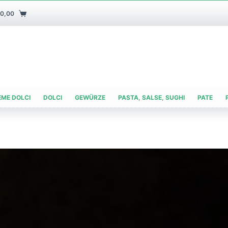
€
0,00
EME DOLCI
DOLCI
GEWÜRZE
PASTA, SALSE, SUGHI
PATE