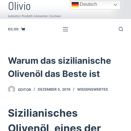
Olivio
Deutsch
Z
u
Autentici Prodotti Alimentari Siciliani
m
I
€
0,00
n
h
a
Warum das sizilianische
l
t
Olivenöl das Beste ist
s
p
EDITOR
DEZEMBER 5, 2019
WISSENSWERTES
r
i
n
Sizilianisches
g
e
Olivenöl, eines der
n