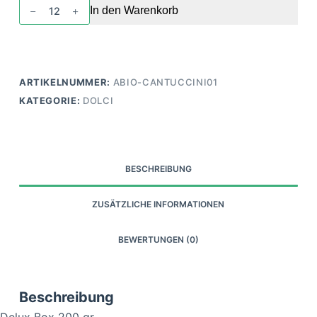
Cantuccini
In den Warenkorb
di
Sicilia
al
Pistacchio
ARTIKELNUMMER:
ABIO-CANTUCCINI01
Menge
KATEGORIE:
DOLCI
BESCHREIBUNG
ZUSÄTZLICHE INFORMATIONEN
BEWERTUNGEN (0)
Beschreibung
Delux Box 200 gr